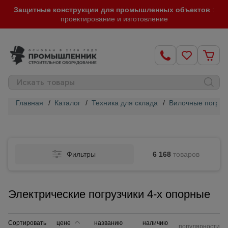
Защитные конструкции для промышленных объектов
:
проектирование и изготовление
Главная
/
Каталог
/
Техника для склада
/
Вилочные погруз
Строительные
леса
Фильтры
6 168
товаров
Вышки-
туры
Электрические погрузчики 4-х опорные
Подмости
строительные
Сортировать
цене
названию
наличию
популярности