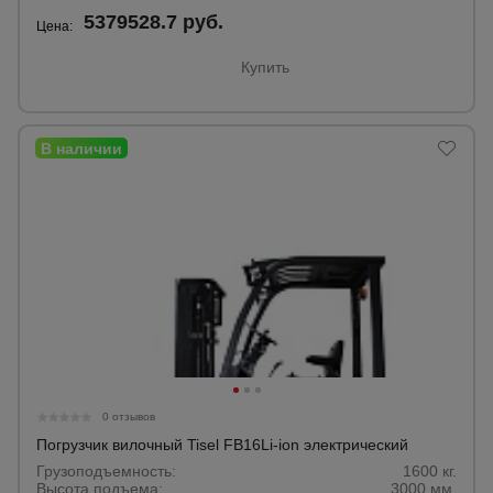
5379528.7 руб.
Цена:
Опалубка
Купить
Вибротехника
для
строительства
Оборудование
для работы с
арматурой
Оборудование
для бетонных
работ
0 отзывов
Погрузчик вилочный Tisel FB16Li-ion электрический
Грузоподъемность:
1600 кг.
Техника
Высота подъема:
3000 мм.