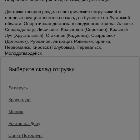
Доставка товаров раздела электрические погрузчики 4-х
опорные осуществляется со склада в Луганске по Луганской
области. Оперативная доставка в следующие города: Алчевск,
Северодонецк, Лисичанск, Краснодон (Сорокино), Красный
Луч (Хрустальный), Стаханов (Кадиевка), Свердловск
(Должанск), Рубежное, Антрацит, Ровеньки, Брянка,
Первомайск, Кировск (Голубовка), Перевальск,
Молодогвардейск
Выберите склад отгрузки
Беларусь
Каталог товаров
О компании
Краснодар
Аренда оборудования
Москва
Франшиза
Доставка
Ростов-на-Дону
Контакты
Статьи
Санкт-Петербург
Защитные конструкции