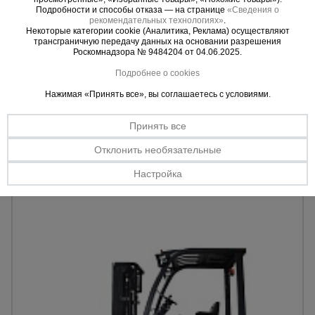
0 отзывов
Подробности и способы отказа — на странице
«Сведения о
рекомендательных технологиях»
.
Погрузчик вилочный Tisel FB30NAC электрический
Некоторые категории cookie (Аналитика, Реклама) осуществляют
трансграничную передачу данных на основании разрешения
Грузоподъемность:
3000 кг.
Роскомнадзора № 9484204 от 04.06.2025.
Высота подъема:
3000 мм.
Двигатель:
электрический.
Подробнее о cookies
Нажимая «Принять все», вы соглашаетесь с условиями.
6576219 руб.
Цена:
Принять все
Купить
Отклонить необязательные
Настройка