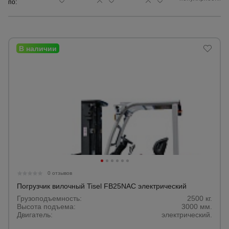
по:
Сетка,
тенты,
брезенты
Строительные
подъемники
Грузоподъемное
оборудование
Каталог
Мусоропровод
0 отзывов
строительный
всех
товаров
Погрузчик вилочный Tisel FB25NAC электрический
Грузоподъемность:
2500 кг.
Высота подъема:
3000 мм.
Фанера
Двигатель:
электрический.
ламинированная