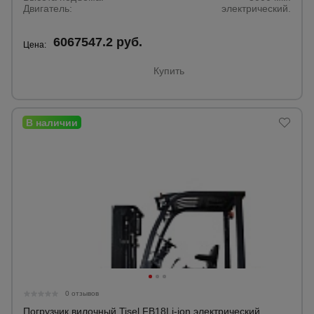
для
Двигатель:
электрический.
склада
6067547.2 руб.
Цена:
Тачки
Купить
строительные
и садовые
Лестницы
и
стремянки
Штукатурные
комплекты
Сварочные
аппараты
0 отзывов
Погрузчик вилочный Tisel FB18Li-ion электрический