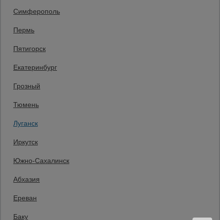
Единая справочная
Симферополь
8 (800) 200-25-90
Пермь
Заказать звонок
Пятигорск
бесплатно по России
Луганск
Екатеринбург
+7 (959) 551-00-06
Заказать звонок
Грозный
Пн-Пт: с 08:00 до 17:00,
Тюмень
Мы в социальных сетях:
Луганск
Принимаем к оплате
Иркутск
Южно-Сахалинск
Все права защищены и охраняются законом. © 2008-2026 ООО
Абхазия
«Промышленник» Продажа строительных конструкций и другого
оборудования в нашей компании. Информация на сайте www.prom23.ru
не является публичной офертой
Ереван
Вы принимаете условия политики в отношении обработки персональных
данных и пользовательского соглашения каждый раз, когда оставляете
Баку
свои данные в любой форме обратной связи на сайте prom23.ru и его