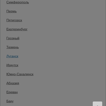
Симферополь
8 (800) 200-25-90
Пермь
Заказать звонок
Пятигорск
бесплатно по России
Луганск
Екатеринбург
+7 (959) 551-00-06
Заказать звонок
Грозный
Пн-Пт: с 08:00 до 17:00,
Тюмень
Мы в социальных сетях:
Луганск
Принимаем к оплате
Иркутск
Южно-Сахалинск
Все права защищены и охраняются законом. © 2008-2026 ООО
Абхазия
«Промышленник» Продажа строительных конструкций и другого
оборудования в нашей компании. Информация на сайте www.prom23.ru
не является публичной офертой
Ереван
Вы принимаете условия политики в отношении обработки персональных
данных и пользовательского соглашения каждый раз, когда оставляете
Баку
свои данные в любой форме обратной связи на сайте prom23.ru и его
поддоменов