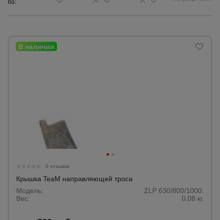
по:
Сетка,
тенты,
брезенты
Строительные
подъемники
Грузоподъемное
оборудование
Каталог
Мусоропровод
0 отзывов
строительный
всех
товаров
Крышка TeaM направляющей троса
Модель:
ZLP 630/800/1000.
Вес:
0,08 кг.
Фанера
ламинированная