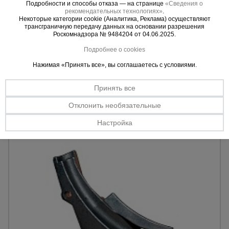
Подробности и способы отказа — на странице
«Сведения о
рекомендательных технологиях»
.
0 отзывов
Некоторые категории cookie (Аналитика, Реклама) осуществляют
Кнопка управления TeaM LAY37 (Y090)
трансграничную передачу данных на основании разрешения
Роскомнадзора № 9484204 от 04.06.2025.
Модель:
ZLP 630/800/1000.
Вес:
0,02 кг.
Подробнее о cookies
Нажимая «Принять все», вы соглашаетесь с условиями.
1072.5 руб.
Цена:
Принять все
Купить
Отклонить необязательные
Настройка