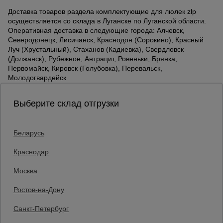
Доставка товаров раздела комплектующие для люлек zlp
осуществляется со склада в Луганске по Луганской области.
Оперативная доставка в следующие города: Алчевск,
Северодонецк, Лисичанск, Краснодон (Сорокино), Красный
Луч (Хрустальный), Стаханов (Кадиевка), Свердловск
(Должанск), Рубежное, Антрацит, Ровеньки, Брянка,
Первомайск, Кировск (Голубовка), Перевальск,
Молодогвардейск
Выберите склад отгрузки
Беларусь
Каталог товаров
О компании
Краснодар
Аренда оборудования
Москва
Франшиза
Доставка
Ростов-на-Дону
Контакты
Статьи
Санкт-Петербург
Защитные конструкции
Единая справочная