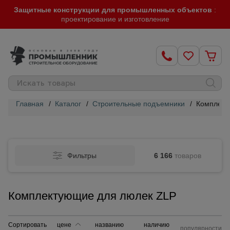
Защитные конструкции для промышленных объектов
:
проектирование и изготовление
Главная
/
Каталог
/
Строительные подъемники
/
Комплект
Строительные
леса
Фильтры
6 166
товаров
Вышки-
туры
Комплектующие для люлек ZLP
Подмости
строительные
Сортировать
цене
названию
наличию
популярности