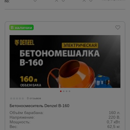
по:
Сетка,
тенты,
брезенты
Строительные
подъемники
Грузоподъемное
оборудование
Каталог
Мусоропровод
0 отзывов
строительный
всех
товаров
Бетоносмеситель Denzel В-160
Объём барабана:
160 л.
Напряжение:
220 В.
Фанера
Мощность:
0,7 кВт.
ламинированная
Вес:
62,5 кг.