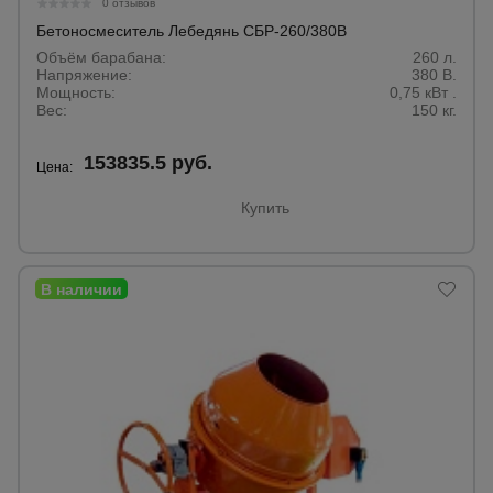
0 отзывов
Тепловые
Бетоносмеситель Лебедянь СБР-260/380В
пушки
Объём барабана:
260 л.
Напряжение:
380 В.
Мощность:
0,75 кВт .
Вес:
150 кг.
Металл и
металлообработка
153835.5 руб.
Цена:
Купить