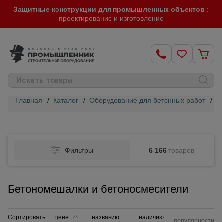
Защитные конструкции для промышленных объектов
:
проектирование и изготовление
Главная
/
Каталог
/
Оборудование для бетонных работ
/
Б
Строительные
леса
Фильтры
6 166
товаров
Вышки-
туры
Бетономешалки и бетоносмесители
Подмости
строительные
Сортировать
цене
названию
наличию
популярности