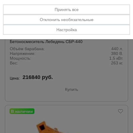
Принять все
Отклонить необязательные
Настройка
0 отзывов
Бетоносмеситель Лебедянь СБР-440
Объём барабана:
440 л.
Напряжение:
380 В.
Мощность:
1,5 кВт.
Вес:
263 кг.
216840 руб.
Цена:
Купить