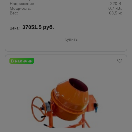
для
Напряжение:
220 В.
склада
Мощность:
0,7 кВт.
Вес:
63,5 кг.
Тачки
37051.5 руб.
Цена:
строительные
и садовые
Купить
Лестницы
и
стремянки
Штукатурные
комплекты
Сварочные
аппараты