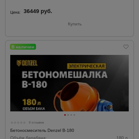
36449 руб.
Цена:
Опалубка
Купить
Вибротехника
для
строительства
Оборудование
для работы с
арматурой
Оборудование
для бетонных
работ
0 отзывов
Бетоносмеситель Denzel В-180
Техника
Объём барабана:
180 л.