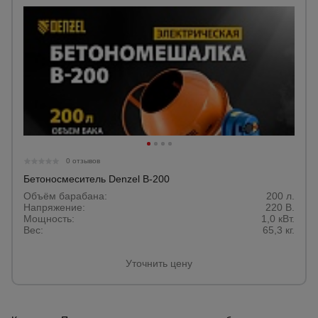
0 отзывов
Бетоносмеситель Denzel В-200
Объём барабана:
200 л.
Напряжение:
220 В.
Мощность:
1,0 кВт.
Вес:
65,3 кг.
Уточнить цену