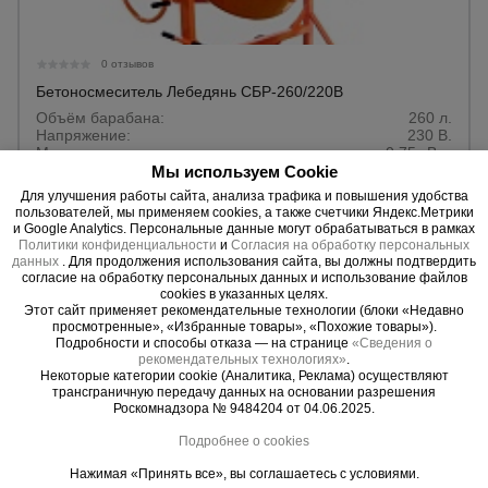
0 отзывов
Бетоносмеситель Лебедянь СБР-260/220В
Объём барабана:
260 л.
Напряжение:
230 В.
Мощность:
0,75 кВт .
Вес:
150 кг.
Мы используем Cookie
Для улучшения работы сайта, анализа трафика и повышения удобства
пользователей, мы применяем cookies, а также счетчики Яндекс.Метрики
156897 руб.
Цена:
и Google Analytics. Персональные данные могут обрабатываться в рамках
Политики конфиденциальности
и
Согласия на обработку персональных
данных
. Для продолжения использования сайта, вы должны подтвердить
Купить
согласие на обработку персональных данных и использование файлов
cookies в указанных целях.
Этот сайт применяет рекомендательные технологии (блоки «Недавно
просмотренные», «Избранные товары», «Похожие товары»).
Подробности и способы отказа — на странице
«Сведения о
рекомендательных технологиях»
.
Некоторые категории cookie (Аналитика, Реклама) осуществляют
трансграничную передачу данных на основании разрешения
Роскомнадзора № 9484204 от 04.06.2025.
Подробнее о cookies
Нажимая «Принять все», вы соглашаетесь с условиями.