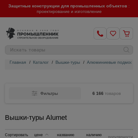
Защитные конструкции для промышленных объектов
:
проектирование и изготовление
Главная
/
Каталог
/
Вышки-туры
/
Алюминиевые подмости 
Строительные
леса
Фильтры
6 166
товаров
Вышки-
туры
Вышки-туры Alumet
Подмости
строительные
Сортировать
цене
названию
наличию
популярности