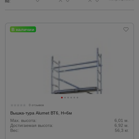
по:
Сетка,
тенты,
брезенты
Строительные
подъемники
Грузоподъемное
оборудование
Каталог
Мусоропровод
0 отзывов
строительный
всех
товаров
Вышка-тура Alumet ВТ6, Н=6м
Max. высота:
6,01 м.
Достигаемая высота:
6,92 м.
Фанера
Вес:
56,3 кг.
ламинированная