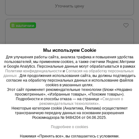
Уточнить цену
Опалубка
Вибротехника
для
строительства
Мы используем Cookie
Для улучшения работы сайта, анализа трафика и повышения удобства
пользователей, мы применяем cookies, а также счетчики Яндекс.Метрики
и Google Analytics. Персональные данные могут обрабатываться в рамках
Политики конфиденциальности
и
Согласия на обработку персональных
Оборудование
данных
. Для продолжения использования сайта, вы должны подтвердить
для работы с
арматурой
согласие на обработку персональных данных и использование файлов
cookies в указанных целях.
Этот сайт применяет рекомендательные технологии (блоки «Недавно
просмотренные», «Избранные товары», «Похожие товары»).
Подробности и способы отказа — на странице
«Сведения о
0 отзывов
Оборудование
рекомендательных технологиях»
.
для бетонных
Некоторые категории cookie (Аналитика, Реклама) осуществляют
Вышка-тура Alumet ВТ8, Н=4м
работ
трансграничную передачу данных на основании разрешения
Max. высота:
4,05 м.
Роскомнадзора № 9484204 от 04.06.2025.
Достигаемая высота:
4,96 м.
Вес:
60,5 кг.
Подробнее о cookies
Техника
Нажимая «Принять все», вы соглашаетесь с условиями.