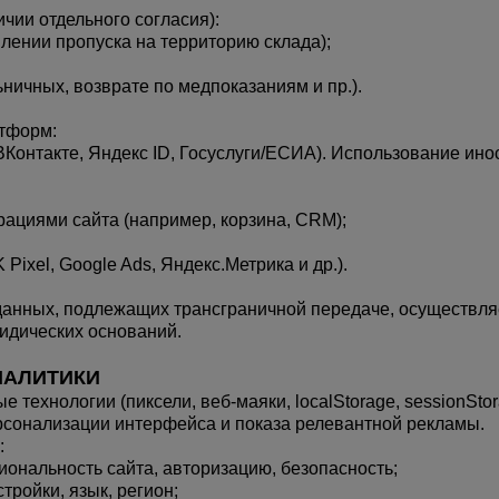
чии отдельного согласия):
ении пропуска на территорию склада);
ничных, возврате по медпоказаниям и пр.).
атформ:
ВКонтакте, Яндекс ID, Госуслуги/ЕСИА). Использование инос
рациями сайта (например, корзина, CRM);
ixel, Google Ads, Яндекс.Метрика и др.).
данных, подлежащих трансграничной передаче, осуществляет
идических оснований.
НАЛИТИКИ
 технологии (пиксели, веб-маяки, localStorage, sessionSto
ерсонализации интерфейса и показа релевантной рекламы.
:
ональность сайта, авторизацию, безопасность;
ройки, язык, регион;