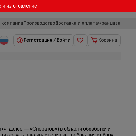
е и изготовление
 компании
Производство
Доставка и оплата
Франшиза
Регистрация
/
Войти
Корзина
» (далее — «Оператор») в области обработки и
также устанавливает единые требования к сбору,