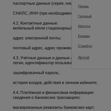
паспортные данные (серия, номер, дата и орган выд
Пермь
СНИЛС, ИНН (при необходимости);
Грозный
4.2. Контактные данные:
Иркутск
мобильный и/или стационарный номер телефона;
Ереван
адрес электронной почты;
Стамбул
почтовый адрес, адрес проживания или адрес доста
Другой
4.3. Учётные данные и данные авторизации:
логин, идентификатор пользователя (ID);
зашифрованный пароль;
история входов, действия в личном кабинете;
4.4. Платёжная и финансовая информация:
сведения о банковских транзакциях;
маскированные реквизиты банковских карт;