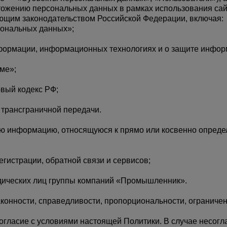
чтожению персональных данных в рамках использования сай
вующим законодательством Российской Федерации, включая:
сональных данных»;
а
формации, информационных технологиях и о защите инфор
атурой
ме»;
от
овый кодекс РФ;
трансграничной передачи.
ую информацию, относящуюся к прямо или косвенно опреде
егистрации, обратной связи и сервисов;
дических лиц группы компаний «Промышленник».
аконности, справедливости, пропорциональности, ограниче
согласие с условиями настоящей Политики. В случае несог