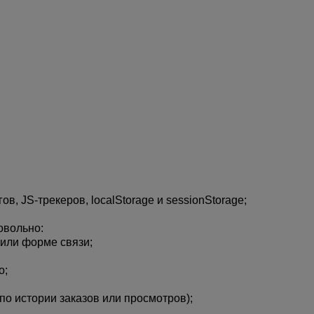
в, JS-трекеров, localStorage и sessionStorage;
овольно:
или форме связи;
о;
по истории заказов или просмотров);