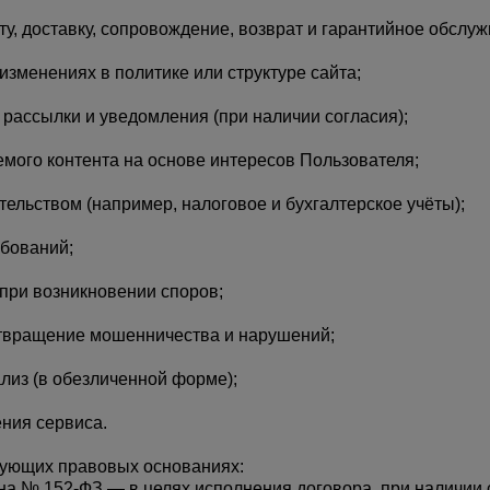
, доставку, сопровождение, возврат и гарантийное обслужи
изменениях в политике или структуре сайта;
рассылки и уведомления (при наличии согласия);
мого контента на основе интересов Пользователя;
ельством (например, налоговое и бухгалтерское учёты);
ебований;
 при возникновении споров;
твращение мошенничества и нарушений;
лиз (в обезличенной форме);
ения сервиса.
дующих правовых основаниях:
закона № 152-ФЗ — в целях исполнения договора, при наличии