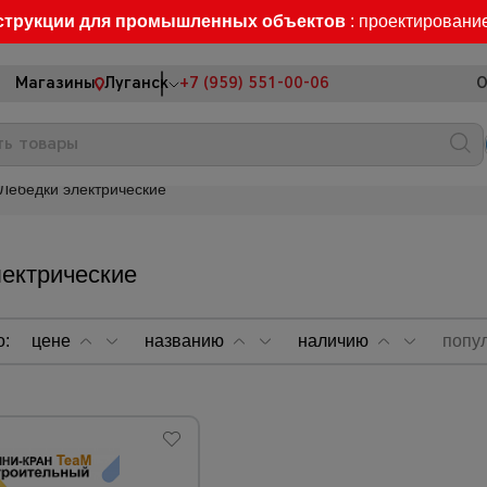
струкции для промышленных объектов
: проектировани
Магазины
Луганск
+7 (959) 551-00-06
О
Лебедки электрические
ектрические
о:
цене
названию
наличию
попу