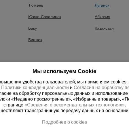
Тюмень
Луганск
шленник предлагает купить лебедки электрические по низк
Южно-Сахалинск
Абхазия
имент продукции в разделе лебедки электрические: 1 товар
Баку
Казахстан
ентация.
Бишкек
ов раздела лебедки электрические осуществляется со скла
дующие города: Алчевск, Северодонецк, Лисичанск, Красно
евка), Свердловск (Должанск), Рубежное, Антрацит, Ровеньк
олодогвардейск
Мы используем Cookie
вышения удобства пользователей, мы применяем cookies, а 
х
Политики конфиденциальности
и
Согласия на обработку 
ласие на обработку персональных данных и использование 
блоки «Недавно просмотренные», «Избранные товары», «П
странице
«Сведения о рекомендательных технологиях»
.
существляют трансграничную передачу данных на основании
Подробнее о cookies
ная справочная
Луганск