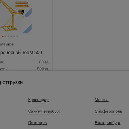
а
атурой
от
 отзывов
ереносной TeaM 500
а:
100 м.
сть:
500 кг.
220 В.
 отгрузки
3760 руб.
Краснодар
Москва
Купить
Санкт-Петербург
Симферополь
Пятигорск
Екатеринбург