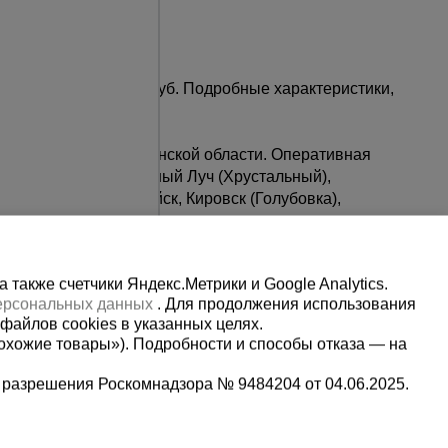
ой цене в Луганске.
 по цене от 123760 руб. Подробные характеристики,
да в Луганске по Луганской области. Оперативная
дон (Сорокино), Красный Луч (Хрустальный),
и, Брянка, Первомайск, Кировск (Голубовка),
также счетчики Яндекс.Метрики и Google Analytics.
персональных данных
. Для продолжения использования
файлов cookies в указанных целях.
охожие товары»). Подробности и способы отказа — на
 разрешения Роскомнадзора № 9484204 от 04.06.2025.
Мы в социальных сетях: