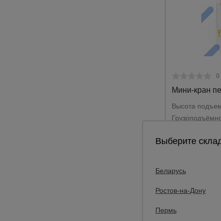
Опалубка
Вибротехника для строительств
Оборудование для работы с арм
Оборудование для бетонных раб
0
Техника для склада
Мини-кран п
Тачки строительные и садовые
Высота подъем
Грузоподъёмно
Лестницы и стремянки
Напряжение:
Штукатурные комплекты
Выберите склад
Сварочные аппараты
12
Цена:
Тепловые пушки
Беларусь
Металл и металлообработка
Ростов-на-Дону
Пермь