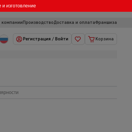
е и изготовление
 компании
Производство
Доставка и оплата
Франшиза
Регистрация
/
Войти
Корзина
лярности