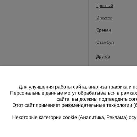
Грозный
Компания Промы
Иркутск
Большой ассорт
Ереван
отзывы, докум
Стамбул
Доставка товар
доставка в сле
Другой
Стаханов (Кади
Перевальск, М
Для улучшения работы сайта, анализа трафика и по
Персональные данные могут обрабатываться в рамка
сайта, вы должны подтвердить сог
Этот сайт применяет рекомендательные технологии (
Некоторые категории cookie (Аналитика, Реклама) о
Каталог товаров
Еди