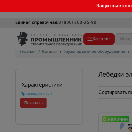
Защитные кон
Единая справочная:
8 (800) 200-25-90
Каталог
Главная
/
Каталог
/
Грузоподъемное оборудование
/
Строительные леса
Вышки-туры
Лебедки эл
Подмости строительные
Характеристики
Сетка, тенты, брезенты
Сортировать п
Производитель
Строительные подъемники
Грузоподъемное оборудование
Мусоропровод строительный
Фанера ламинированная