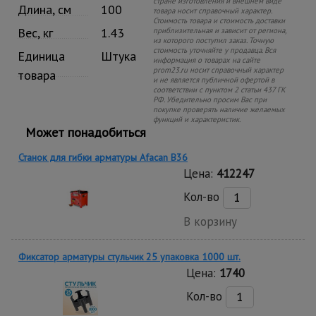
стране изготовления и внешнем виде
Длина, см
100
товара носит справочный характер.
Стоимость товара и стоимость доставки
Вес, кг
1.43
приблизительная и зависит от региона,
из которого поступил заказ. Точную
стоимость уточняйте у продавца. Вся
Единица
Штука
информация о товарах на сайте
prom23.ru носит справочный характер
товара
и не является публичной офертой в
соответствии с пунктом 2 статьи 437 ГК
РФ. Убедительно просим Вас при
покупке проверять наличие желаемых
функций и характеристик.
Может понадобиться
Станок для гибки арматуры Afacan B36
Цена:
412247
Кол-во
В корзину
Фиксатор арматуры стульчик 25 упаковка 1000 шт.
Цена:
1740
Кол-во