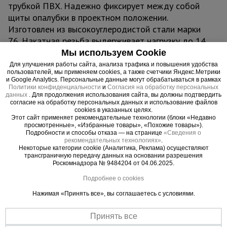
трубкой ПВХ. Надежно фиксирует между собой
щиты опалубки в проектном положении.
Изготовлен из высокоуглеродистой стали марки
76. Накатная резьба выдерживает нагрузку до 14
т.
Мы используем Cookie
Для улучшения работы сайта, анализа трафика и повышения удобства
пользователей, мы применяем cookies, а также счетчики Яндекс.Метрики
и Google Analytics. Персональные данные могут обрабатываться в рамках
Политики конфиденциальности
и
Согласия на обработку персональных
данных
. Для продолжения использования сайта, вы должны подтвердить
Важные преимущества –
согласие на обработку персональных данных и использование файлов
cookies в указанных целях.
эффективная работа
Этот сайт применяет рекомендательные технологии (блоки «Недавно
просмотренные», «Избранные товары», «Похожие товары»).
Подробности и способы отказа — на странице
«Сведения о
Сталь повышенной твердости - 76
рекомендательных технологиях»
.
Некоторые категории cookie (Аналитика, Реклама) осуществляют
Эффективность
трансграничную передачу данных на основании разрешения
Легкий монтаж / демонтаж через трубки ПВХ
Роскомнадзора № 9484204 от 04.06.2025.
Подробнее о cookies
Нажимая «Принять все», вы соглашаетесь с условиями.
Принять все