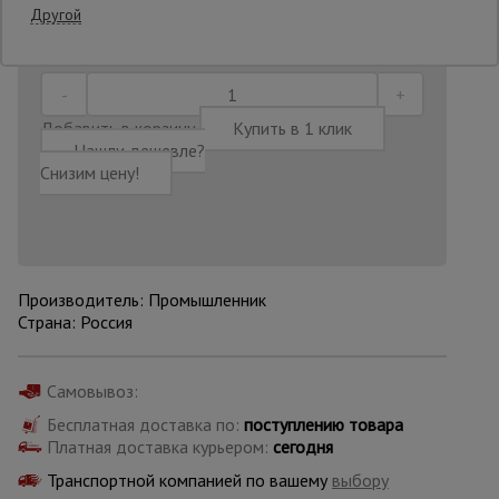
Другой
Последнее обновление цены: 11.07.2026
18:54:03
Опалубка
Добавить в корзину
Купить в 1 клик
Вибротехника
Нашли дешевле?
для
Снизим цену!
строительства
Оборудование
для работы с
арматурой
Производитель: Промышленник
Страна: Россия
Оборудование
для бетонных
Самовывоз:
работ
Бесплатная доставка по:
поступлению товара
Платная доставка курьером:
сегодня
Транспортной компанией по вашему
выбору
Техника