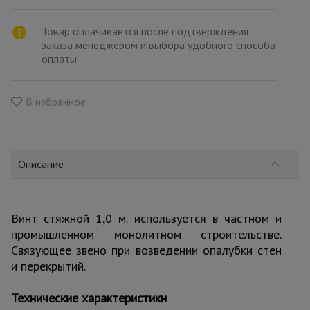
для
склада
Товар оплачивается после подтверждения
заказа менеджером и выбора удобного способа
оплаты
Тачки
строительные
и садовые
В избранное
Лестницы
и
стремянки
Описание
Штукатурные
комплекты
Винт стяжной 1,0 м. используется в частном и
промышленном монолитном строительстве.
Связующее звено при возведении опалубки стен
и перекрытий.
Сварочные
аппараты
Технические характеристики