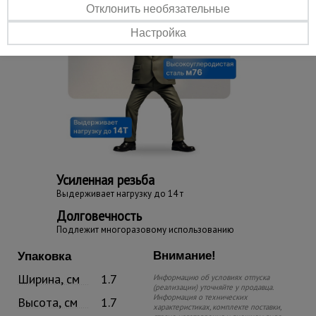
Отклонить необязательные
Настройка
Усиленная резьба
Выдерживает нагрузку до 14 т
Долговечность
Подлежит многоразовому использованию
Внимание!
Упаковка
Ширина, см
1.7
Информацию об условиях отпуска
(реализации) уточняйте у продавца.
Информация о технических
Высота, см
1.7
характеристиках, комплекте поставки,