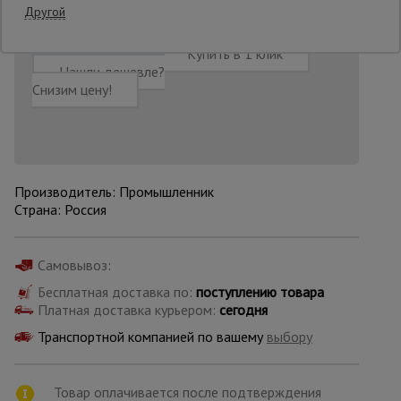
Другой
Опалубка
Добавить в корзину
Купить в 1 клик
Нашли дешевле?
Снизим цену!
Вибротехника
для
строительства
Производитель: Промышленник
Оборудование
Страна: Россия
для работы с
арматурой
Самовывоз:
Бесплатная доставка по:
поступлению товара
Оборудование
Платная доставка курьером:
сегодня
для бетонных
работ
Транспортной компанией по вашему
выбору
Техника
Товар оплачивается после подтверждения