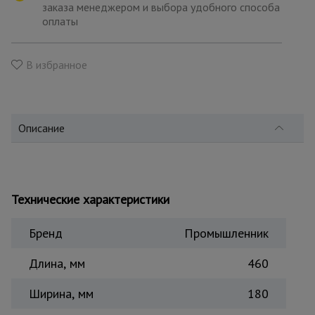
для
заказа менеджером и выбора удобного способа
склада
оплаты
Тачки
В избранное
строительные
и садовые
Описание
Лестницы
и
стремянки
Технические характеристики
Штукатурные
комплекты
Бренд
Промышленник
Длина, мм
460
Сварочные
аппараты
Ширина, мм
180