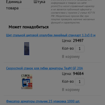
Единица
Штука
информация о товарах на сайте
prom23.ru носит справочный характер
товара
и не является публичной офертой в
соответствии с пунктом 2 статьи 437 ГК
РФ. Убедительно просим Вас при
покупке проверять наличие желаемых
функций и характеристик.
Может понадобиться
Щит стальной щитовой опалубки линейный стандарт 1,2x3,0 м
Цена:
29497
Кол-во
В корзину
Скоростной станок для гибки арматуры ТеаМ GF 20A
Цена:
94684
Кол-во
В корзину
Фиксатор арматуры стульчик 25 упаковка 1000 шт.